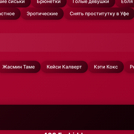
ие сиськи
Брюнетки
Голые девушки
Ебля
астное
Эротические
Снять проститутку в Уфе
Жасмин Таме
Кейси Калверт
Кэти Кокс
Р