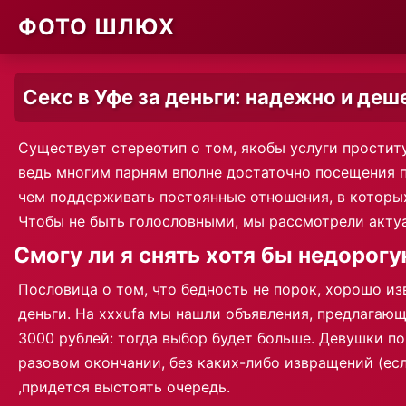
ФОТО ШЛЮХ
Секс в Уфе за деньги: надежно и деш
Существует стереотип о том, якобы услуги проститу
ведь многим парням вполне достаточно посещения пу
чем поддерживать постоянные отношения, в которых 
Чтобы не быть голословными, мы рассмотрели актуа
Смогу ли я снять хотя бы недорогу
Пословица о том, что бедность не порок, хорошо и
деньги. На xxxufa мы нашли объявления, предлагающ
3000 рублей: тогда выбор будет больше. Девушки по
разовом окончании, без каких-либо извращений (есл
,придется выстоять очередь.