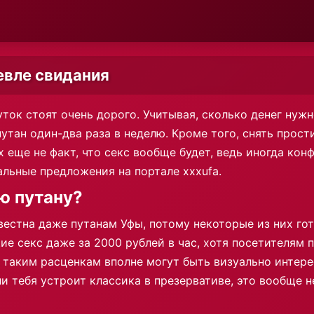
евле свидания
ток стоят очень дорого. Учитывая, сколько денег нужно
тан один-два раза в неделю. Кроме того, снять прост
еще не факт, что секс вообще будет, ведь иногда кон
льные предложения на портале xxxufa.
ю путану?
звестна даже путанам Уфы, потому некоторые из них г
ие секс даже за 2000 рублей в час, хотя посетителям 
 таким расценкам вполне могут быть визуально интерес
и тебя устроит классика в презервативе, это вообще н