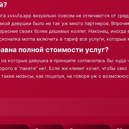
й?
та xxxufa.app визуально совсем не отличаются от сре
 такой девушки было не так уж много партнеров. Впроч
тереснее своих более дешевых коллег. Наконец, иногда
ионалка могла включить в тариф все услуги, которые м
равна полной стоимости услуг?
 на которые девушка в принципе согласилась бы: куда 
орого в “пакете” нет. Если же клиент хочет, чтобы се
 такие нюансы, как поцелуи, не говоря уж о возможнос