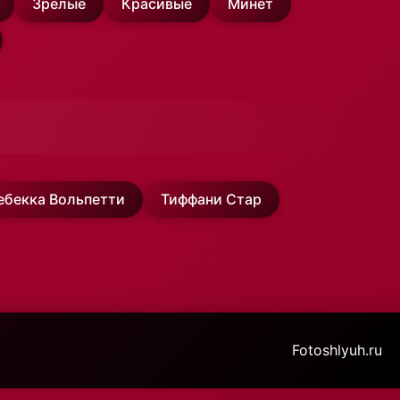
Зрелые
Красивые
Минет
ебекка Вольпетти
Тиффани Стар
Fotoshlyuh.ru