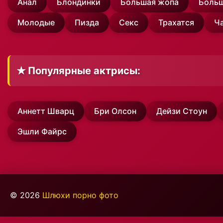
Анал
Блондинки
Большая жопа
Больш
Молодые
Пизда
Секс
Трахатся
Ч
✭ Популярные актрисы:
Аннетт Шварц
Бри Олсон
Дейзи Стоун
Эшли Файрс
© 2026
Шлюхи порно фото