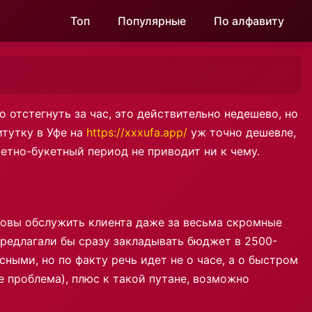
Топ
Популярные
По алфавиту
 отстегнуть за час, это действительно недешево, но
итутку в Уфе на
https://xxxufa.app/
уж точно дешевле,
фетно-букетный период не приводит ни к чему.
отовы обслужить клиента даже за весьма скромные
предлагали бы сразу закладывать бюджет в 2500-
ными, но по факту речь идет не о часе, а о быстром
е проблема), плюс к такой путане, возможно