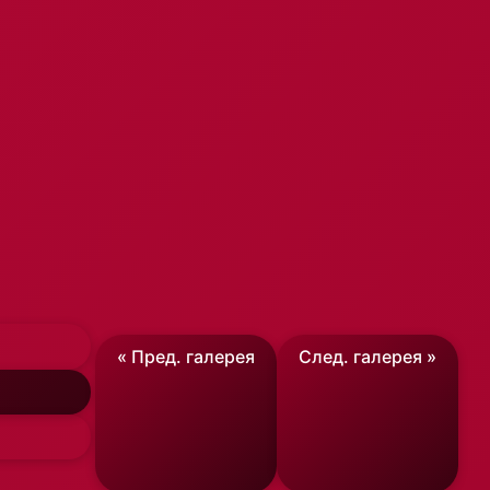
« Пред. галерея
След. галерея »