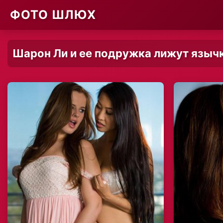
ФОТО ШЛЮХ
Шарон Ли и ее подружка лижут языч