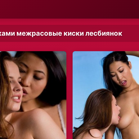
ками межрасовые киски лесбиянок