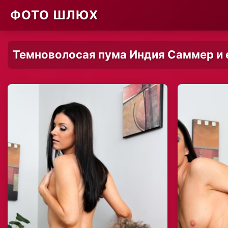
ФОТО ШЛЮХ
Темноволосая пума Индия Саммер и 