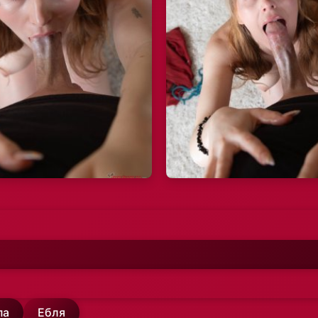
па
Ебля