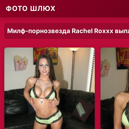
ФОТО ШЛЮХ
Милф-порнозвезда Rachel Roxxx выпл