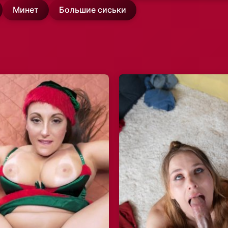
Минет
Большие сиськи