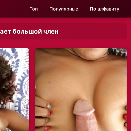
Топ
Популярные
По алфавиту
вает большой член