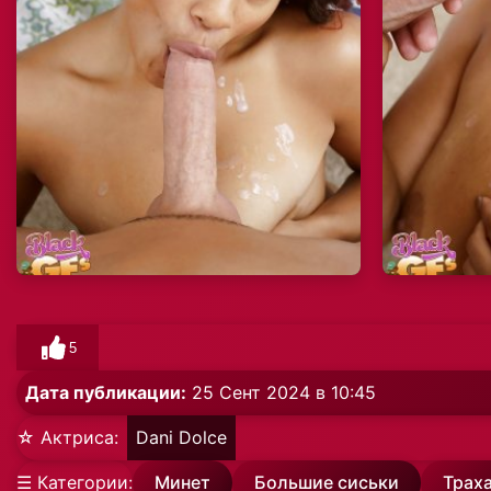
5
Дата публикации:
25 Сент 2024 в 10:45
☆ Актриса:
Dani Dolce
☰ Категории:
Минет
Большие сиськи
Трах