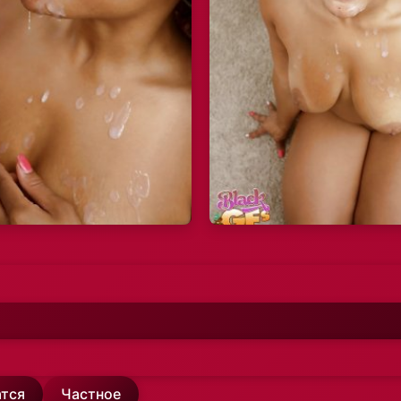
атся
Частное