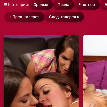
☰ Категории:
Зрелые
Пизда
Частное
Э
« Пред. галерея
След. галерея »