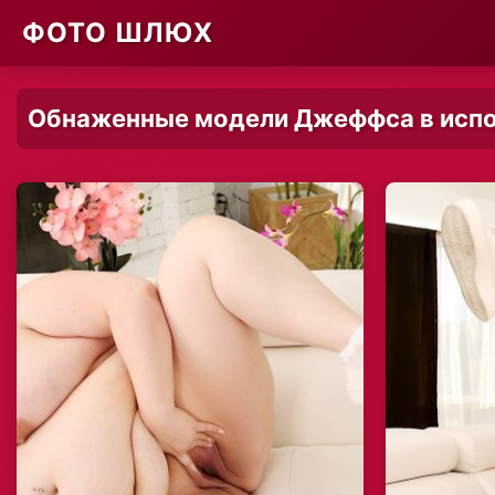
ФОТО ШЛЮХ
Обнаженные модели Джеффса в исполн